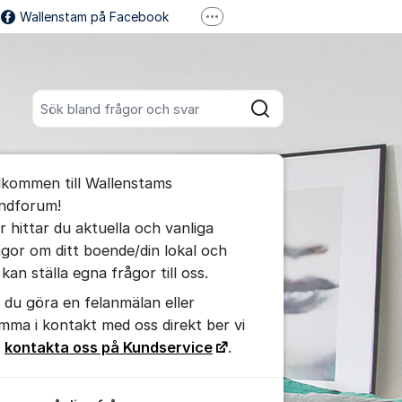
Wallenstam på Facebook
Fler supportlänkar
Wallenstam på Instagram
Sök bland alla inlägg
Sök
umet
lkommen till Wallenstams
ndforum!
r hittar du aktuella och vanliga
ågor om ditt boende/din lokal och
kan ställa egna frågor till oss.
ll du göra en felanmälan eller
mma i kontakt med oss direkt ber vi
g
kontakta oss på Kundservice
.