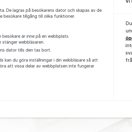
Vi
data. De lagras på besökarens dator och skapas av de
besökare tillgång till olika funktioner.
Du
un
 en besökare är inne på en webbplats.
öp
n stänger webbläsaren.
in
s dator tills den tas bort.
sv
fr
 kan du göra inställningar i din webbläsare så att
öra att vissa delar av webbplatsen inte fungerar