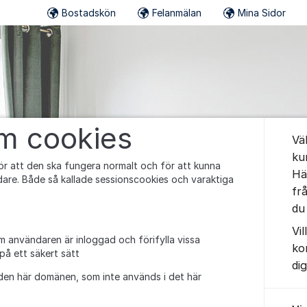
Bostadskön
Felanmälan
Mina Sidor
Om for
om cookies
Vä
ku
r att den ska fungera normalt och för att kunna
Hä
are. Både så kallade sessionscookies och varaktiga
fr
du 
Vi
m användaren är inloggad och förifylla vissa
ko
 på ett säkert sätt
di
den här domänen, som inte används i det här