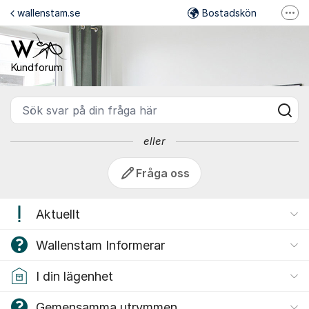
Hoppa till innehåll
wallenstam.se
Bostadskön
Fler
Kundforum - Wallenstam
Felanmälan
Mina Sidor
Kundforum
Wallenstam på Facebook
Sök svar på din fråga här
Wallenstam på Instagram
eller
Fråga oss
Aktuellt
Wallenstam Informerar
I din lägenhet
Gemensamma utrymmen