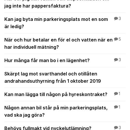
jag inte har pappersfaktura?
Kan jag byta min parkeringsplats mot en som
3
är ledig?
När och hur betalar en för el och vatten när en
5
har individuell mätning?
Hur många får man bo i en lägenhet?
3
Skärpt lag mot svarthandel och otillåten
andrahandsuthyrning från 1 oktober 2019
Kan man lägga till någon på hyreskontraket?
1
Någon annan bil står på min parkeringsplats,
1
vad ska jag göra?
Behövs fullmakt vid nyckelutlämning?
3