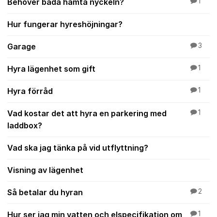
Behöver båda hämta nyckeln?
1
Hur fungerar hyreshöjningar?
Garage
3
Hyra lägenhet som gift
1
Hyra förråd
1
Vad kostar det att hyra en parkering med
1
laddbox?
Vad ska jag tänka på vid utflyttning?
Visning av lägenhet
Så betalar du hyran
2
Hur ser jag min vatten och elspecifikation om
1