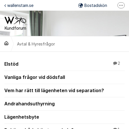
Hoppa till innehåll
wallenstam.se
Bostadskön
Fler
Felanmälan
Mina Sidor
Kundforum
Wallenstam på Facebook
Avtal & Hyresfrågor
Wallenstam på Instagram
Avtal & Hyresfrågor
Elstöd
2
Vanliga frågor vid dödsfall
Vem har rätt till lägenheten vid separation?
Andrahandsuthyrning
Lägenhetsbyte