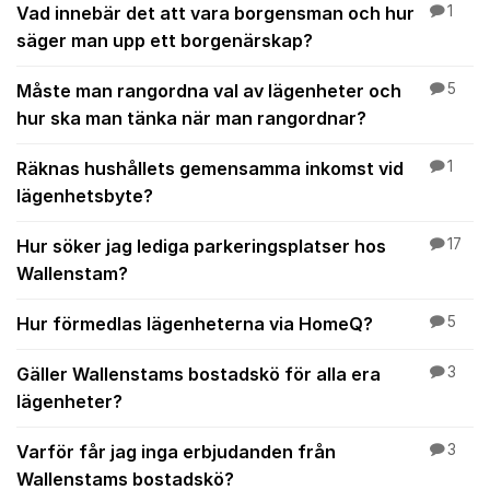
Vad innebär det att vara borgensman och hur
1
säger man upp ett borgenärskap?
Måste man rangordna val av lägenheter och
5
hur ska man tänka när man rangordnar?
Räknas hushållets gemensamma inkomst vid
1
lägenhetsbyte?
Hur söker jag lediga parkeringsplatser hos
17
Wallenstam?
Hur förmedlas lägenheterna via HomeQ?
5
Gäller Wallenstams bostadskö för alla era
3
lägenheter?
Varför får jag inga erbjudanden från
3
Wallenstams bostadskö?