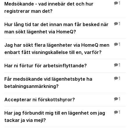
Medsökande - vad innebär det och hur
1
registrerar man det?
Hur lång tid tar det innan man får besked när
1
man sökt lägenhet via HomeQ?
Jag har sökt flera lägenheter via HomeQ men
1
enbart fått visningskallelse till en, varför?
Har ni förtur för arbetsinflyttande?
1
Får medsökande vid lägenhetsbyte ha
1
betalningsanmärkning?
Accepterar ni förskottshyror?
1
Har jag förbundit mig till en lägenhet om jag
1
tackar ja via mejl?