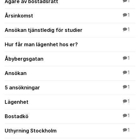
Ägare av bostadsrätt
1
Årsinkomst
1
Ansökan tjänstledig för studier
1
Hur får man lägenhet hos er?
Åbybergsgatan
1
Ansökan
1
5 ansökningar
1
Lägenhet
1
Bostadkö
1
Uthyrning Stockholm
1