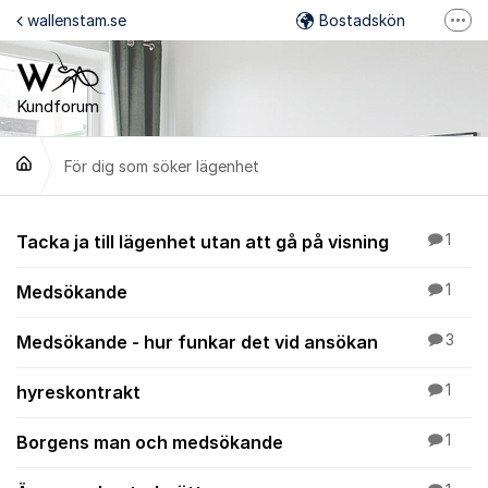
Hoppa till innehåll
wallenstam.se
Bostadskön
Fler
Felanmälan
Mina Sidor
Kundforum
Wallenstam på Facebook
För dig som söker lägenhet
Wallenstam på Instagram
För dig som söker lä
Tacka ja till lägenhet utan att gå på visning
1
Medsökande
1
Medsökande - hur funkar det vid ansökan
3
hyreskontrakt
1
Borgens man och medsökande
1