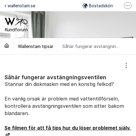
Hoppa till innehåll
wallenstam.se
Bostadskön
Fler
Felanmälan
Mina Sidor
Kundforum
Wallenstam på Facebook
Wallenstam tipsar
Såhär fungerar avstängningsventilen
Wallenstam på Instagram
Visa
Såhär fungerar avstängningsventilen
Stannar din diskmaskin med en konstig felkod?
En vanlig orsak är problem med vattentillförseln,
kontrollera avstängningsventilen som sitter bakom
blandaren.
Se filmen för att få tips hur du löser problemet själv.