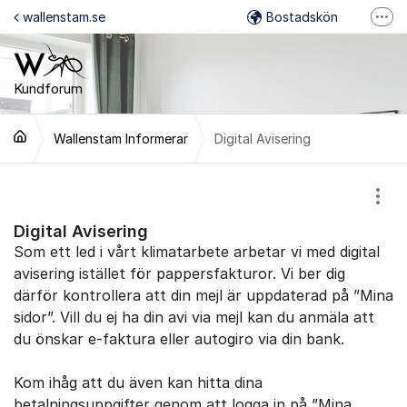
Hoppa till innehåll
wallenstam.se
Bostadskön
Fler
Felanmälan
Mina Sidor
Kundforum
Wallenstam på Facebook
Wallenstam Informerar
Digital Avisering
Wallenstam på Instagram
Visa
Digital Avisering
Som ett led i vårt klimatarbete arbetar vi med digital
avisering istället för pappersfakturor. Vi ber dig
därför kontrollera att din mejl är uppdaterad på ”Mina
sidor”. Vill du ej ha din avi via mejl kan du anmäla att
du önskar e-faktura eller autogiro via din bank.
Kom ihåg att du även kan hitta dina
betalningsuppgifter genom att logga in på ”Mina