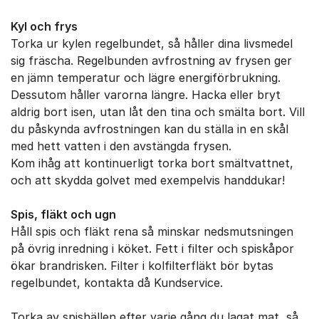
Kyl och frys
Torka ur kylen regelbundet, så håller dina livsmedel
sig fräscha. Regelbunden avfrostning av frysen ger
en jämn temperatur och lägre energiförbrukning.
Dessutom håller varorna längre. Hacka eller bryt
aldrig bort isen, utan låt den tina och smälta bort. Vill
du påskynda avfrostningen kan du ställa in en skål
med hett vatten i den avstängda frysen.
Kom ihåg att kontinuerligt torka bort smältvattnet,
och att skydda golvet med exempelvis handdukar!
Spis, fläkt och ugn
Håll spis och fläkt rena så minskar nedsmutsningen
på övrig inredning i köket. Fett i filter och spiskåpor
ökar brandrisken. Filter i kolfilterfläkt bör bytas
regelbundet, kontakta då Kundservice.
Torka av spishällen efter varje gång du lagat mat, så