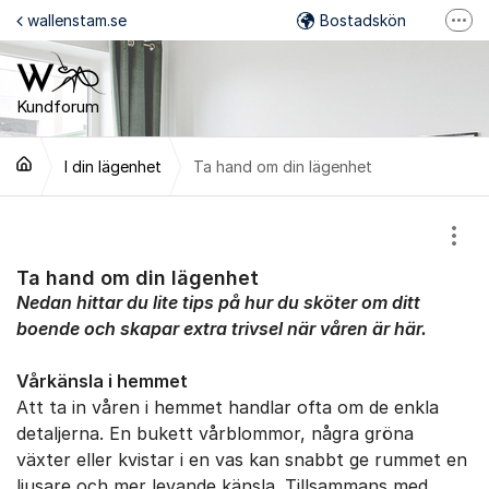
Hoppa till innehåll
wallenstam.se
Bostadskön
Fler
Felanmälan
Mina Sidor
Kundforum
Wallenstam på Facebook
I din lägenhet
Ta hand om din lägenhet
Wallenstam på Instagram
Visa
Ta hand om din lägenhet
Nedan hittar du lite tips på hur du sköter om ditt
boende och skapar extra trivsel när våren är här.
Vårkänsla i hemmet
Att ta in våren i hemmet handlar ofta om de enkla
detaljerna. En bukett vårblommor, några gröna
växter eller kvistar i en vas kan snabbt ge rummet en
ljusare och mer levande känsla. Tillsammans med