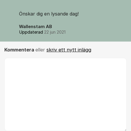
Önskar dig en lysande dag!
Wallenstam AB
Uppdaterad
22 jun 2021
Kommentera
eller
skriv ett nytt inlägg
Kommentar *