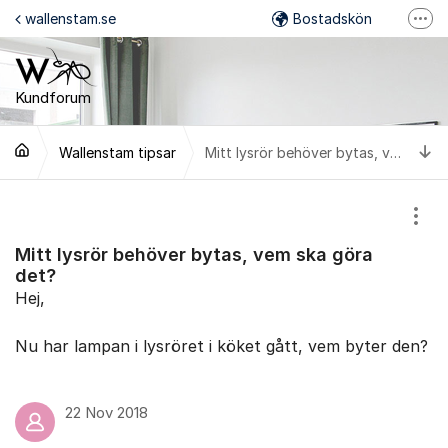
Hoppa till innehåll
wallenstam.se
Bostadskön
Fler
Felanmälan
Mina Sidor
Kundforum
Wallenstam på Facebook
Ti
Wallenstam tipsar
Mitt lysrör behöver bytas, vem ska göra det?
Wallenstam på Instagram
Visa
Mitt lysrör behöver bytas, vem ska göra
det?
Hej,
Nu har lampan i lysröret i köket gått, vem byter den?
22 Nov 2018