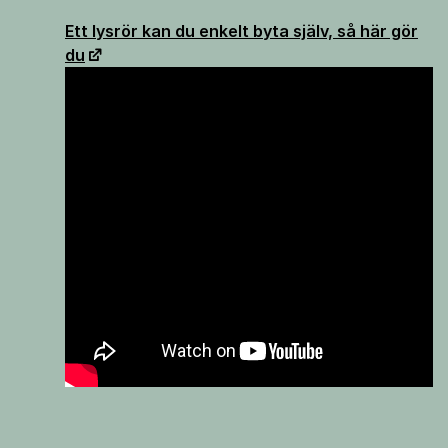
Ett lysrör kan du enkelt byta själv, så här gör
du