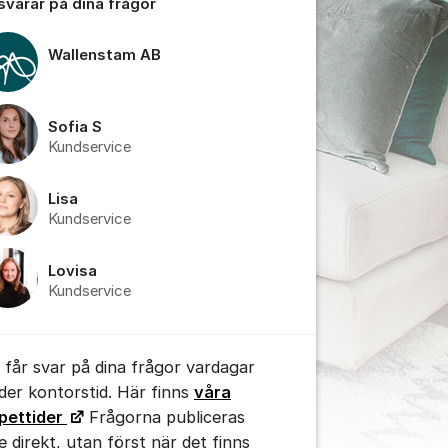
 svarar på dina frågor
Wallenstam AB
Sofia S
tällningar för inlägg/kommentar
Kundservice
Lisa
Kundservice
Lovisa
Kundservice
 får svar på dina frågor vardagar
der kontorstid. Här finns
våra
pettider
Frågorna publiceras
te direkt, utan först när det finns