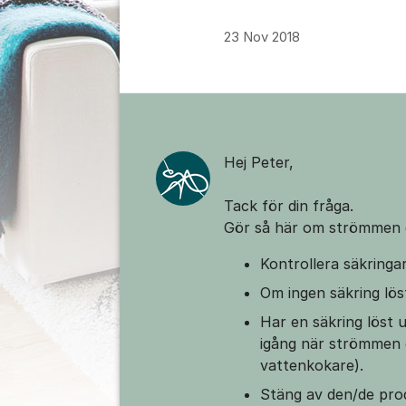
23 Nov 2018
Kommentarer
Hej Peter,
Tack för din fråga.
Gör så här om strömmen de
Kontrollera säkringa
Om ingen säkring lös
Har en säkring löst 
igång när strömmen g
vattenkokare).
Stäng av den/de pro