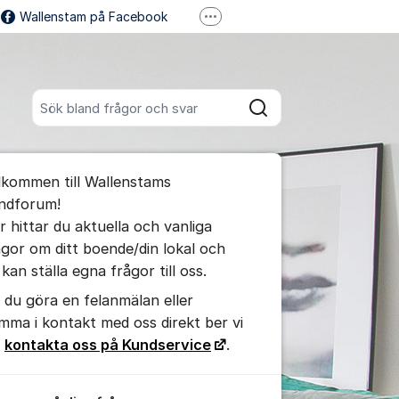
Wallenstam på Facebook
Fler supportlänkar
Wallenstam på Instagram
Sök bland alla inlägg
Sök
umet
lkommen till Wallenstams
te kommentaren
ndforum!
r hittar du aktuella och vanliga
ågor om ditt boende/din lokal och
ällningar för inlägg/kommentar
kan ställa egna frågor till oss.
ll du göra en felanmälan eller
mma i kontakt med oss direkt ber vi
g
kontakta oss på Kundservice
.