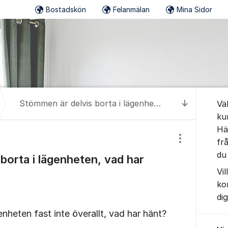
Bostadskön
Felanmälan
Mina Sidor
Om for
Stömmen är delvis borta i lägenheten, vad har hänt?
Vä
Till senas
ku
Hä
fr
Visa/dölj inst
du 
borta i lägenheten, vad har
Vi
ko
di
nheten fast inte överallt, vad har hänt?