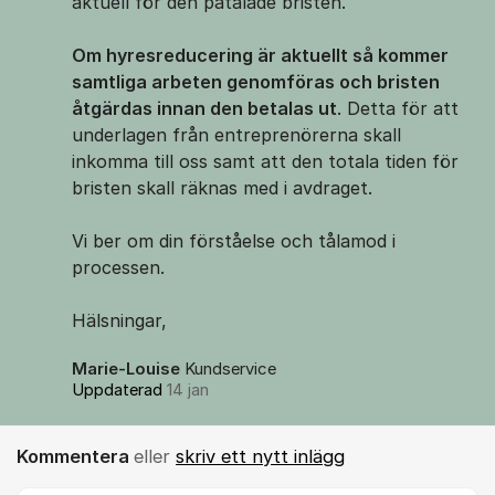
aktuell för den påtalade bristen.
Om hyresreducering är aktuellt så kommer
samtliga arbeten genomföras och bristen
åtgärdas innan den betalas ut
. Detta för att
underlagen från entreprenörerna skall
inkomma till oss samt att den totala tiden för
bristen skall räknas med i avdraget.
Vi ber om din förståelse och tålamod i
processen.
Hälsningar,
Marie-Louise
Kundservice
Uppdaterad
14 jan
Kommentera
eller
skriv ett nytt inlägg