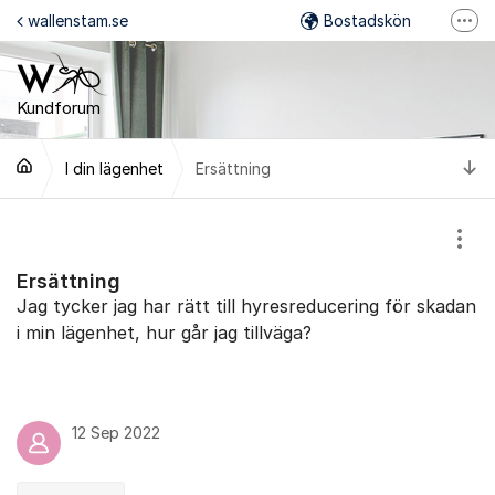
Hoppa till innehåll
wallenstam.se
Bostadskön
Fler
Felanmälan
Mina Sidor
Kundforum
Wallenstam på Facebook
Ti
I din lägenhet
Ersättning
Wallenstam på Instagram
Visa
Ersättning
Jag tycker jag har rätt till hyresreducering för skadan
i min lägenhet, hur går jag tillväga?
12 Sep 2022