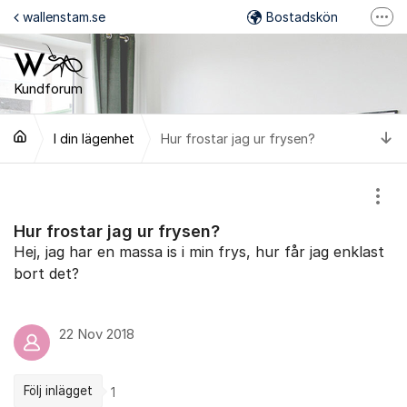
Hoppa till innehåll
wallenstam.se
Bostadskön
Fler
Felanmälan
Mina Sidor
Kundforum
Wallenstam på Facebook
Ti
I din lägenhet
Hur frostar jag ur frysen?
Wallenstam på Instagram
Visa
Hur frostar jag ur frysen?
Hej, jag har en massa is i min frys, hur får jag enklast
bort det?
22 Nov 2018
Följ inlägget
1