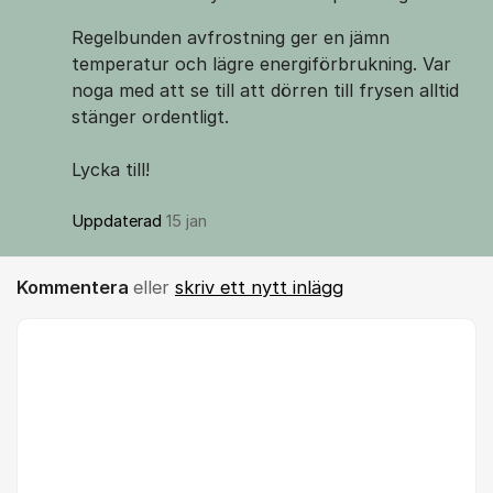
Regelbunden avfrostning ger en jämn
temperatur och lägre energiförbrukning. Var
noga med att se till att dörren till frysen alltid
stänger ordentligt.
Lycka till!
Uppdaterad
15 jan
Kommentera
eller
skriv ett nytt inlägg
Kommentar *