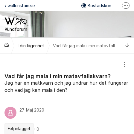
Hoppa till innehåll
wallenstam.se
Bostadskön
Fler
Felanmälan
Mina Sidor
Kundforum
Wallenstam på Facebook
Ti
I din lägenhet
Vad får jag mala i min matavfallskvarn?
Wallenstam på Instagram
Visa
Vad får jag mala i min matavfallskvarn?
Jag har en matkvarn och jag undrar hur det fungerar
och vad jag kan mala i den?
27 Maj 2020
Följ inlägget
0