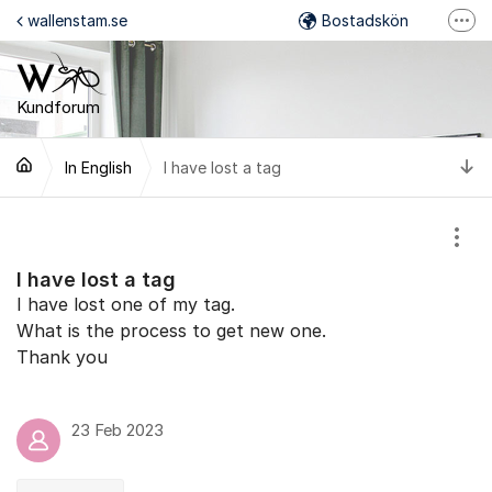
Hoppa till innehåll
wallenstam.se
Bostadskön
Fler
Felanmälan
Mina Sidor
Kundforum
Wallenstam på Facebook
Ti
In English
I have lost a tag
Wallenstam på Instagram
Visa
I have lost a tag
I have lost one of my tag.
What is the process to get new one.
Thank you
23 Feb 2023