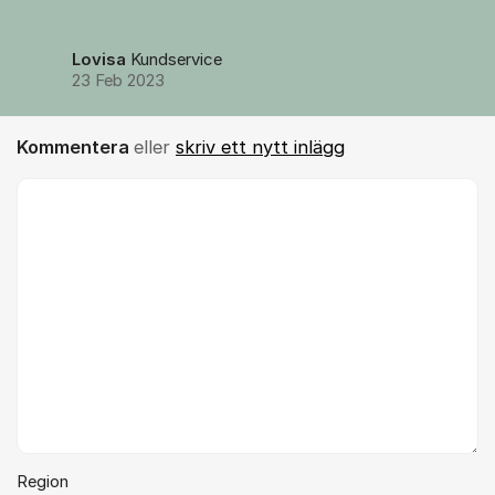
Lovisa
Kundservice
23 Feb 2023
Kommentera
eller
skriv ett nytt inlägg
Kommentar *
Region