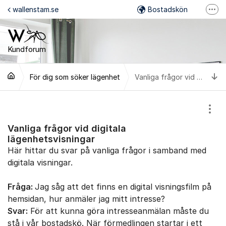
Hoppa till innehåll
wallenstam.se
Bostadskön
Fler
Felanmälan
Mina Sidor
Kundforum
Wallenstam på Facebook
Ti
För dig som söker lägenhet
Vanliga frågor vid digitala lägenhetsvisningar
Wallenstam på Instagram
Visa
Vanliga frågor vid digitala
lägenhetsvisningar
Här hittar du svar på vanliga frågor i samband med
digitala visningar.
Fråga:
Jag såg att det finns en digital visningsfilm på
hemsidan, hur anmäler jag mitt intresse?
Svar:
För att kunna göra intresseanmälan måste du
stå i vår bostadskö. När förmedlingen startar i ett