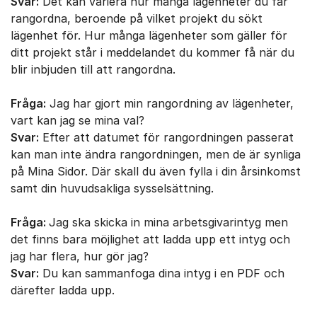
Svar:
Det kan variera hur många lägenheter du får
rangordna, beroende på vilket projekt du sökt
lägenhet för. Hur många lägenheter som gäller för
ditt projekt står i meddelandet du kommer få när du
blir inbjuden till att rangordna.
Fråga:
Jag har gjort min rangordning av lägenheter,
vart kan jag se mina val?
Svar:
Efter att datumet för rangordningen passerat
kan man inte ändra rangordningen, men de är synliga
på Mina Sidor. Där skall du även fylla i din årsinkomst
samt din huvudsakliga sysselsättning.
Fråga:
Jag ska skicka in mina arbetsgivarintyg men
det finns bara möjlighet att ladda upp ett intyg och
jag har flera, hur gör jag?
Svar:
Du kan sammanfoga dina intyg i en PDF och
därefter ladda upp.