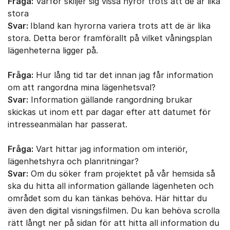
Fråga:
Varför skiljer sig vissa hyror trots att de är lika
stora
Svar:
Ibland kan hyrorna variera trots att de är lika
stora. Detta beror framförallt på vilket våningsplan
lägenheterna ligger på.
Fråga:
Hur lång tid tar det innan jag får information
om att rangordna mina lägenhetsval?
Svar:
Information gällande rangordning brukar
skickas ut inom ett par dagar efter att datumet för
intresseanmälan har passerat.
Fråga:
Vart hittar jag information om interiör,
lägenhetshyra och planritningar?
Svar:
Om du söker fram projektet på vår hemsida så
ska du hitta all information gällande lägenheten och
området som du kan tänkas behöva. Här hittar du
även den digital visningsfilmen. Du kan behöva scrolla
rätt långt ner på sidan för att hitta all information du