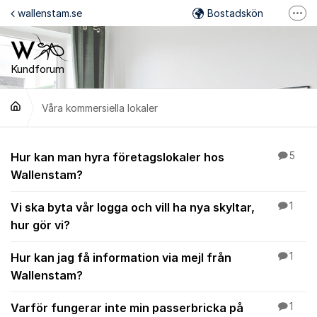
Hoppa till innehåll
wallenstam.se
Bostadskön
Fler
Felanmälan
Mina Sidor
Kundforum
Wallenstam på Facebook
Våra kommersiella lokaler
Wallenstam på Instagram
Våra kommersiella lok
Hur kan man hyra företagslokaler hos
5
Wallenstam?
Vi ska byta vår logga och vill ha nya skyltar,
1
hur gör vi?
Hur kan jag få information via mejl från
1
Wallenstam?
Varför fungerar inte min passerbricka på
1