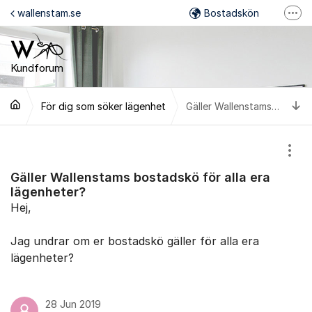
Hoppa till innehåll
wallenstam.se
Bostadskön
Fler
Felanmälan
Mina Sidor
Kundforum
Wallenstam på Facebook
Ti
För dig som söker lägenhet
Gäller Wallenstams bostadskö för alla era lägenheter?
Wallenstam på Instagram
Visa
Gäller Wallenstams bostadskö för alla era
lägenheter?
Hej,
Jag undrar om er bostadskö gäller för alla era
lägenheter?
28 Jun 2019