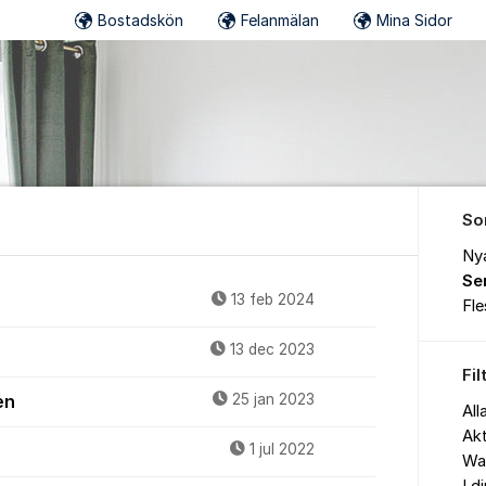
Bostadskön
Felanmälan
Mina Sidor
So
Ny
Se
13 feb 2024
Fl
13 dec 2023
Fil
en
25 jan 2023
All
Akt
1 jul 2022
Wa