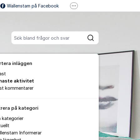
Wallenstam på Facebook
Fler supportlänkar
Wallenstam på Instagram
Sök bland alla inlägg
Sök
rtera inläggen
ast
naste aktivitet
est kommentarer
trera på kategori
a kategorier
uellt
llenstam Informerar