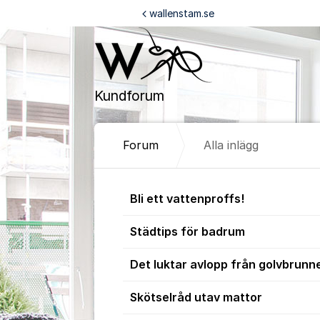
Hoppa till innehåll
wallenstam.se
Kundforum
Forum
Alla inlägg
Alla inlägg
Bli ett vattenproffs!
Städtips för badrum
Det luktar avlopp från golvbrunn
Skötselråd utav mattor