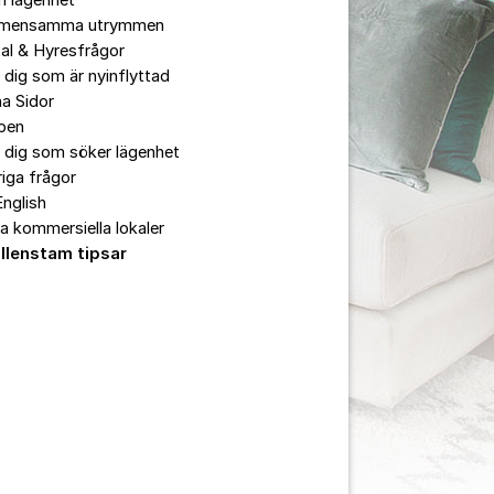
in lägenhet
mensamma utrymmen
al & Hyresfrågor
 dig som är nyinflyttad
a Sidor
pen
 dig som söker lägenhet
iga frågor
English
a kommersiella lokaler
llenstam tipsar