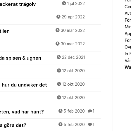
I d
lackerat trägolv
1 jul 2022
Ge
Avt
29 apr 2022
För
Min
ilen
30 mar 2022
Ap
För
30 mar 2022
Övr
In 
ända spisen & ugnen
22 dec 2021
Vår
Wa
12 okt 2020
 hur du undviker det
12 okt 2020
12 okt 2020
eten, vad har hänt?
5 feb 2020
1
ka göra det?
5 feb 2020
1