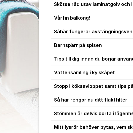
Skötselråd utav laminatgolv och 
Vårfin balkong!
Såhär fungerar avstängningsvent
Barnspärr på spisen
Tips till dig innan du börjar anv
Vattensamling i kylskåpet
Stopp i köksavloppet samt tips på
Så här rengör du ditt fläktfilter
Stömmen är delvis borta i lägenh
Mitt lysrör behöver bytas, vem s