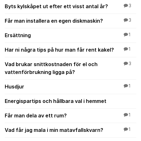
Byts kylskåpet ut efter ett visst antal år?
3
Får man installera en egen diskmaskin?
3
Ersättning
1
Har ni några tips på hur man får rent kakel?
1
Vad brukar snittkostnaden för el och
3
vattenförbrukning ligga på?
Husdjur
1
Energispartips och hållbara val i hemmet
Får man dela av ett rum?
1
Vad får jag mala i min matavfallskvarn?
1