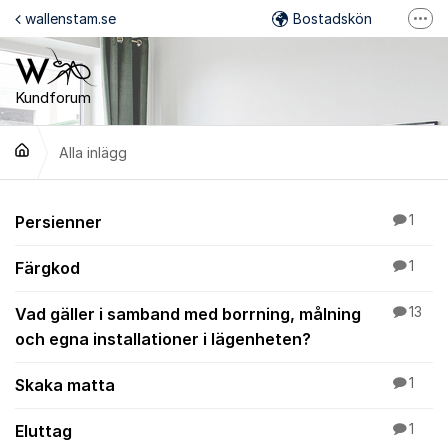
Hoppa till innehåll
wallenstam.se
Bostadskön
Fler
Felanmälan
Mina Sidor
Kundforum
Wallenstam på Facebook
Alla inlägg
Wallenstam på Instagram
Alla inlägg
Persienner
1
Färgkod
1
Vad gäller i samband med borrning, målning
13
och egna installationer i lägenheten?
Skaka matta
1
Eluttag
1